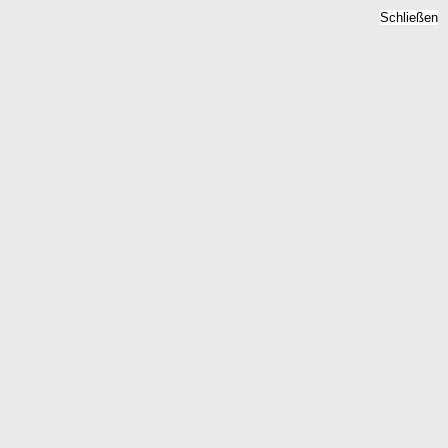
Schließen
riegebiet Konstanz
lyse
piegel im