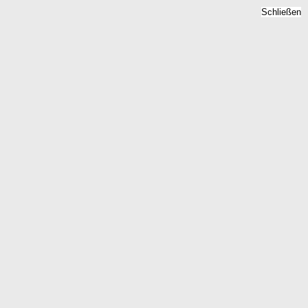
Schließen
n Konstanz Wollmatingen
tenlose Analyse
tingen die