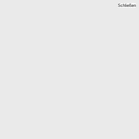
Schließen
 Paradies
n den letzten Jahren